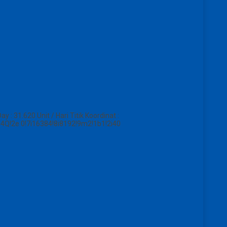
 : 31.620 Unit / Hari Titik Koordinat :
Q!2e 0!7i16384!8i8192!9m2!1b1!2i40