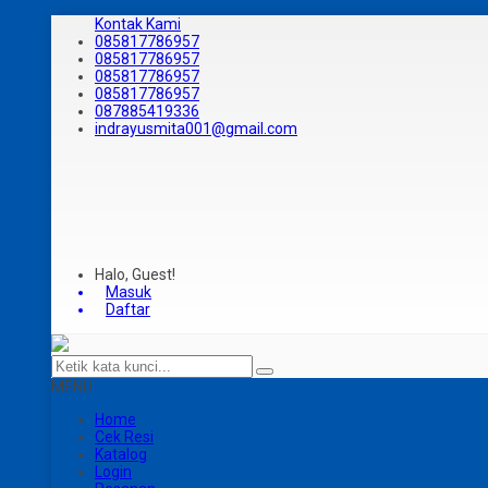
Kontak Kami
085817786957
085817786957
085817786957
085817786957
087885419336
indrayusmita001@gmail.com
Halo, Guest!
Masuk
Daftar
MENU
Home
Cek Resi
Katalog
Login