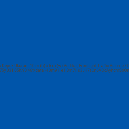
epok Ukuran : 10 m (h) x 5 m (w) Vertikal, Frontlight Traffic Volume / Day
75y,331.05h,90.46t/data =! 3m9 !1e1!3m7!1s3JH7sCn6VOcAyhcmSoOn4