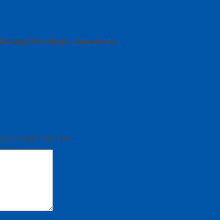
Gunung Putri Bogor Jawa Barat
bintang (*) wajib diisi.