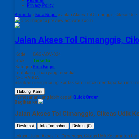
Pesanan
Privacy Policy
Beranda
»
Kota Bogor
»
Jalan Akses Tol Cimanggis, Cikeas Udi
click image to preview
activate zoom
Jalan Akses Tol Cimanggis, Ci
Kode
BGS-ADV-024
Stok
Tersedia
Kategori
Kota Bogor
Tentukan pilihan yang tersedia!
INFO HARGA
Silahkan menghubungi kontak kami untuk mendapatkan informas
Hubungi Kami
Pemesanan yang lebih cepat!
Quick Order
Bagikan ke
Jalan Akses Tol Cimanggis, Cikeas Udik 
Deskripsi
Info Tambahan
Diskusi (0)
Lokasi : Jalan Akses Tol Cimanggis, Cikeas Udik Kecamatan Gu