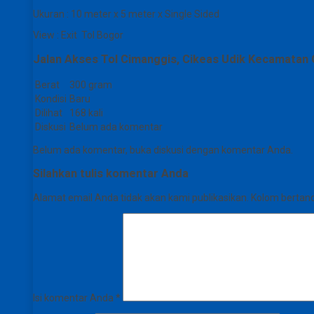
Ukuran : 10 meter x 5 meter x Single Sided
View : Exit Tol Bogor
Jalan Akses Tol Cimanggis, Cikeas Udik Kecamatan 
Berat
300 gram
Kondisi
Baru
Dilihat
168 kali
Diskusi
Belum ada komentar
Belum ada komentar, buka diskusi dengan komentar Anda.
Silahkan tulis komentar Anda
Alamat email Anda tidak akan kami publikasikan. Kolom bertanda 
Isi komentar Anda
*