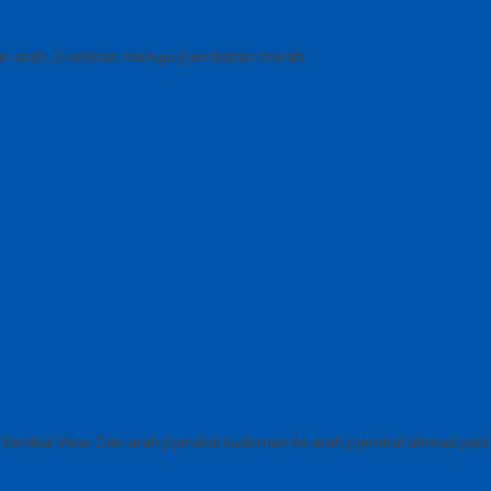
ari arah JI veteran menuju jl jembatan merah
Vertikal View: Dari arah jl jendral sudirman ke arah jl jendral ahmad yani