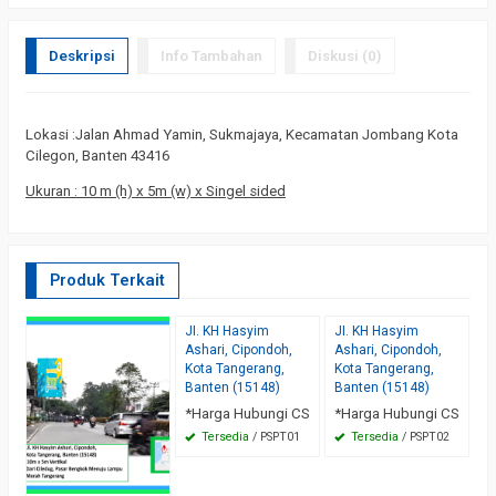
Deskripsi
Info Tambahan
Diskusi (0)
Lokasi :Jalan Ahmad Yamin, Sukmajaya, Kecamatan Jombang Kota
Cilegon, Banten 43416
Ukuran : 10 m (h) x 5m (w) x Singel sided
Produk Terkait
JI. KH Hasyim
JI. KH Hasyim
Ashari, Cipondoh,
Ashari, Cipondoh,
Kota Tangerang,
Kota Tangerang,
Banten (15148)
Banten (15148)
*Harga Hubungi CS
*Harga Hubungi CS
Tersedia
/ PSPT01
Tersedia
/ PSPT02