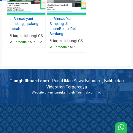
JI Ahmad yani
JI Ahmad Yani
simpang jl palang
Simpang Jl
merah
ImamBonjol Deli
Serdang
*Harga Hubungi CS
*Harga Hubungi CS
Tersedia
/ AFK-002
Tersedia
/ AFK-001
Tiangbillboard.com
- Pusat Iklan Sewa Billboard , Baliho dan
Videotron Terpercaya
Website dikembangkan oleh Team skyprint id