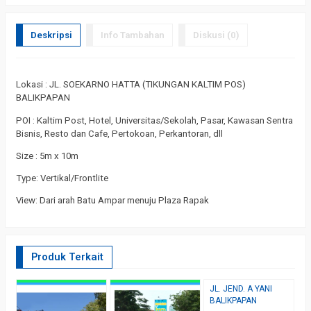
Deskripsi
Info Tambahan
Diskusi (0)
Lokasi : JL. SOEKARNO HATTA (TIKUNGAN KALTIM POS)
BALIKPAPAN
POI : Kaltim Post, Hotel, Universitas/Sekolah, Pasar, Kawasan Sentra
Bisnis, Resto dan Cafe, Pertokoan, Perkantoran, dll
Size : 5m x 10m
Type: Vertikal/Frontlite
View: Dari arah Batu Ampar menuju Plaza Rapak
Produk Terkait
JL. JEND. A YANI
J
BALIKPAPAN
I