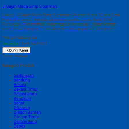
JI Gajah Mada Simp S parman
Lokasi : JI Gajah Mada Simp S parman Ukuran : 6 m x 12 m x 2 mk
Point of interest : Berada dikawasan perkantoran, Bank ATM,
Pertokoan, Perumahan, dekat stasiun kereta api , dekat Rumah
sakit, dekat kampus, Padat Arus kendaraan pribadi dan umum
*Harga Hubungi CS
Tersedia
/ APK-ADV-001
Hubungi Kami
Tutup Sidebar
Kategori Produk
balikpapan
bandung
Bekasi
Bekasi Timur
Bekasi Utara
Bengkulu
bogor
Cikarang
cilegon Banten
Cilegon Timur
Deli Serdang
Depok