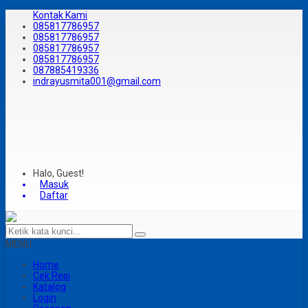
Kontak Kami
085817786957
085817786957
085817786957
085817786957
087885419336
indrayusmita001@gmail.com
Halo, Guest!
Masuk
Daftar
MENU
Home
Cek Resi
Katalog
Login