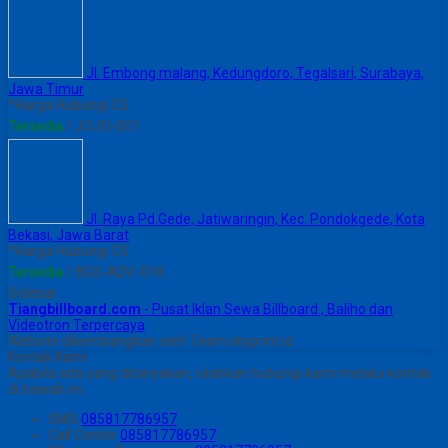
Jl. Embong malang, Kedungdoro, Tegalsari, Surabaya,
Jawa Timur
*Harga Hubungi CS
Tersedia
/ JOJO-001
Jl. Raya Pd.Gede, Jatiwaringin, Kec. Pondokgede, Kota
Bekasi, Jawa Barat
*Harga Hubungi CS
Tersedia
/ BGS-ADV-018
Sidebar
Tiangbillboard.com
- Pusat Iklan Sewa Billboard , Baliho dan
Videotron Terpercaya
Website dikembangkan oleh Team skyprint id
Kontak Kami
Apabila ada yang ditanyakan, silahkan hubungi kami melalui kontak
di bawah ini.
SMS
085817786957
Call Center
085817786957