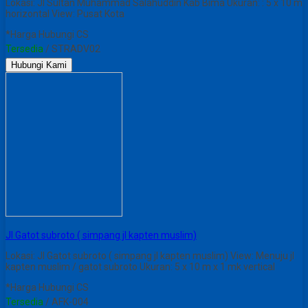
Lokasi: JI Sultan Muhammad Salahuddin Kab Bima Ukuran: : 5 x 10 m
horizontal View: Pusat Kota
*Harga Hubungi CS
Tersedia
/ STRADV02
Hubungi Kami
Jl Gatot subroto ( simpang jl kapten muslim)
Lokasi: Jl Gatot subroto ( simpang jl kapten muslim) View: Menuju jl
kapten muslim / gatot subroto Ukuran: 5 x 10 m x 1 mk vertical
*Harga Hubungi CS
Tersedia
/ AFK-004