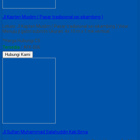
Jl Kapten Muslim ( Pasar tradisional sei sikambing )
Lokasi: Jl Kapten Muslim ( Pasar tradisional sei sikambing ) View:
Menuju jl gatot subroto Ukuran: 4x 10 m x 1 mk vertical
*Harga Hubungi CS
Tersedia
/ AFK-006
Hubungi Kami
JI Sultan Muhammad Salahuddin Kab Bima