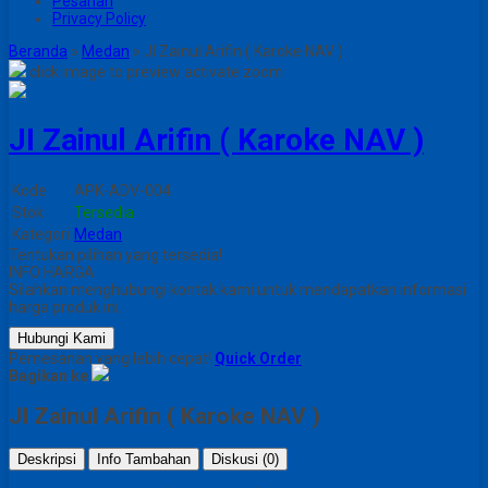
Pesanan
Privacy Policy
Beranda
»
Medan
»
JI Zainul Arifin ( Karoke NAV )
click image to preview
activate zoom
JI Zainul Arifin ( Karoke NAV )
Kode
APK-ADV-004
Stok
Tersedia
Kategori
Medan
Tentukan pilihan yang tersedia!
INFO HARGA
Silahkan menghubungi kontak kami untuk mendapatkan informasi
harga produk ini.
Hubungi Kami
Pemesanan yang lebih cepat!
Quick Order
Bagikan ke
JI Zainul Arifin ( Karoke NAV )
Deskripsi
Info Tambahan
Diskusi (0)