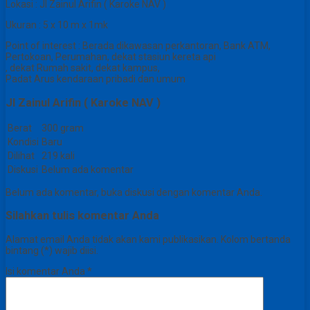
Lokasi : JI Zainul Arifin ( Karoke NAV )
Ukuran : 5 x 10 m x 1mk
Point of interest : Berada dikawasan perkantoran, Bank ATM,
Pertokoan, Perumahan, dekat stasiun kereta api
, dekat Rumah sakit, dekat kampus,
Padat Arus kendaraan pribadi dan umum
JI Zainul Arifin ( Karoke NAV )
Berat
300 gram
Kondisi
Baru
Dilihat
219 kali
Diskusi
Belum ada komentar
Belum ada komentar, buka diskusi dengan komentar Anda.
Silahkan tulis komentar Anda
Alamat email Anda tidak akan kami publikasikan. Kolom bertanda
bintang (*) wajib diisi.
Isi komentar Anda
*