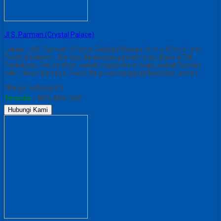
JI S. Parman (Crystal Palace)
Lokasi : JI S. Parman (Crystal Palace) Ukuran : 6 m x 12 m x 1mk
Point of interest : Berada dikawasan perkantoran, Bank ATM,
Pertokoan, Perumahan, dekat stasiun kereta api , dekat Rumah
sakit, dekat kampus, Padat Arus kendaraan pribadi dan umum
*Harga Hubungi CS
Tersedia
/ APK-ADV-002
Hubungi Kami