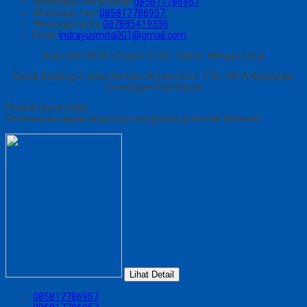
Whatsapp
Pemesanan
085817786957
Whatsapp
Tepi
085817786957
Whatsapp
Indra
087885419336
Email
indrayusmita001@gmail.com
Buka jam 08.00 s/d jam 21.00 , Sabtu- Minggu tutup
Satria Building 2 Jalan Komjen M yasmin Lt. 1 No 104 A Kelurahan
Cimanggis Kota Depok
Produk Quick Order
Pemesanan dapat langsung menghubungi kontak dibawah:
Lihat Detail
085817786957