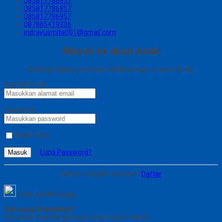
085817786957
085817786957
085817786957
087885419336
indrayusmita001@gmail.com
Masuk ke akun Anda
Selamat datang kembali, silahkan login ke akun Anda.
Alamat Email
Password
Ingat Saya
Lupa Password?
Masuk
Belum menjadi member?
Daftar
Chat via Whatsapp
Ada yang ditanyakan?
Klik untuk chat dengan customer support kami