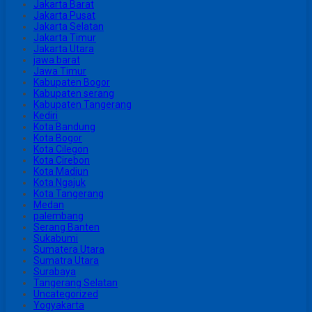
Jakarta Barat
Jakarta Pusat
Jakarta Selatan
Jakarta Timur
Jakarta Utara
jawa barat
Jawa Timur
Kabupaten Bogor
Kabupaten serang
Kabupaten Tangerang
Kediri
Kota Bandung
Kota Bogor
Kota Cilegon
Kota Cirebon
Kota Madiun
Kota Ngajuk
Kota Tangerang
Medan
palembang
Serang Banten
Sukabumi
Sumatera Utara
Sumatra Utara
Surabaya
Tangerang Selatan
Uncategorized
Yogyakarta