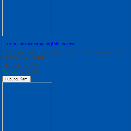
JIn marelan raya simpang jl platina raya
Lokasi: JIn marelan raya simpang jl platina raya Ukuran: 5 x 10 m x 1
mk horizontal frontlight
*Harga Hubungi CS
Tersedia
/ AFK-009
Hubungi Kami