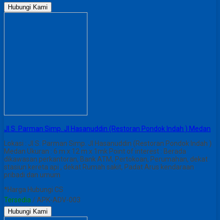
Hubungi Kami
JI S. Parman Simp. JI Hasanuddin (Restoran Pondok Indah ) Medan
Lokasi : JI S. Parman Simp. JI Hasanuddin (Restoran Pondok Indah )
Medan Ukuran : 6 m x 12 m x 1mk Point of interest : Berada
dikawasan perkantoran, Bank ATM, Pertokoan, Perumahan, dekat
stasiun kereta api , dekat Rumah sakit, Padat Arus kendaraan
pribadi dan umum
*Harga Hubungi CS
Tersedia
/ APK-ADV-003
Hubungi Kami