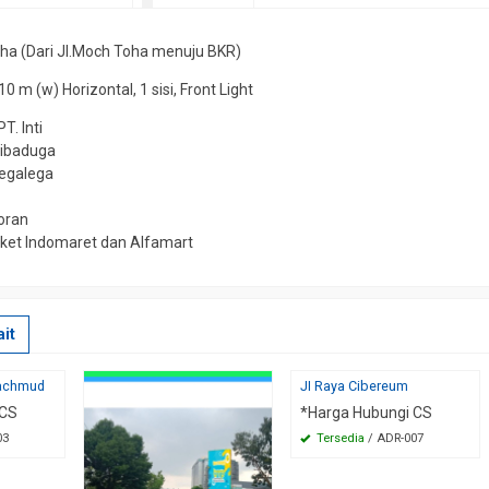
oha (Dari JI.Moch Toha menuju BKR)
10 m (w) Horizontal, 1 sisi, Front Light
T. Inti
ibaduga
Tegalega
oran
et Indomaret dan Alfamart
it
Machmud
JI Raya Cibereum
 CS
*Harga Hubungi CS
03
Tersedia
/ ADR-007