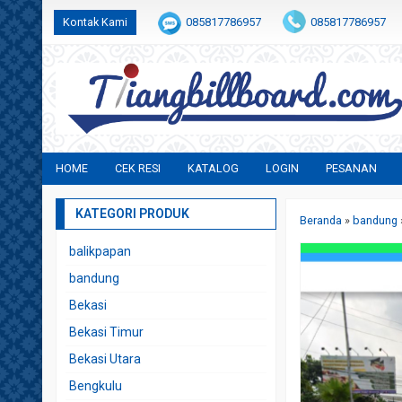
Kontak Kami
085817786957
085817786957
indrayusmita001@gmail.com
HOME
CEK RESI
KATALOG
LOGIN
PESANAN
KATEGORI PRODUK
Beranda
»
bandung
balikpapan
bandung
Bekasi
Bekasi Timur
Bekasi Utara
Bengkulu