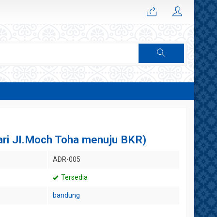
ari JI.Moch Toha menuju BKR)
ADR-005
Tersedia
bandung