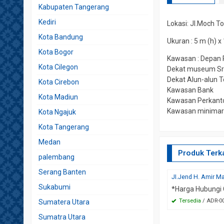
Kabupaten Tangerang
Kediri
Lokasi: JI.Moch T
Kota Bandung
Ukuran : 5 m (h) x 
Kota Bogor
Kawasan : Depan P
Kota Cilegon
Dekat museum Sr
Dekat Alun-alun 
Kota Cirebon
Kawasan Bank
Kota Madiun
Kawasan Perkant
Kawasan minimark
Kota Ngajuk
Kota Tangerang
Medan
Produk Terka
palembang
Serang Banten
JI.Jend H. Amir 
Sukabumi
*Harga Hubungi
Tersedia
/ ADR-0
Sumatera Utara
Sumatra Utara