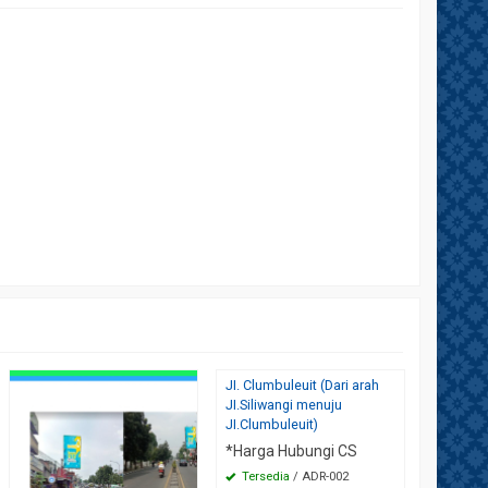
JI. Clumbuleuit (Dari arah
JI. Terus
JI.Siliwangi menuju
(Antapani
JI.Clumbuleuit)
Kiaraco
Cicadas)
*Harga Hubungi CS
*Harga 
Tersedia
/ ADR-002