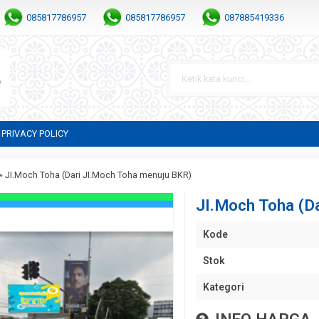
085817786957
085817786957
087885419336
PRIVACY POLICY
»
JI.Moch Toha (Dari JI.Moch Toha menuju BKR)
JI.Moch Toha (D
Kode
Stok
Kategori