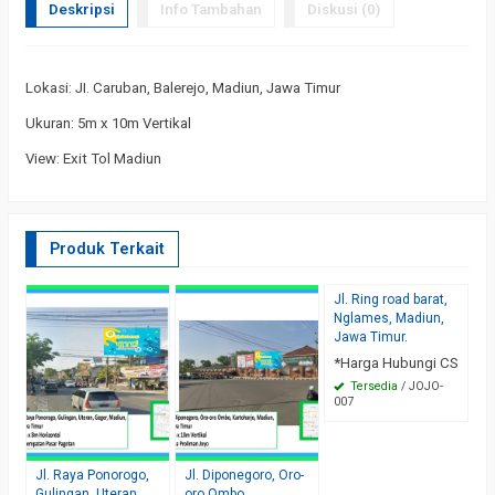
Deskripsi
Info Tambahan
Diskusi (0)
Lokasi: JI. Caruban, Balerejo, Madiun, Jawa Timur
Ukuran: 5m x 10m Vertikal
View: Exit Tol Madiun
Produk Terkait
Jl. Ring road barat,
Jl
Nglames, Madiun,
M
Jawa Timur.
M
M
*Harga Hubungi CS
T
Tersedia
/ JOJO-
*
007
0
Jl. Raya Ponorogo,
Jl. Diponegoro, Oro-
Gulingan, Uteran,
oro Ombo,