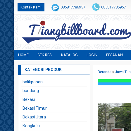
Kontak Kami
085817786957
085817786957
indrayusmita001@gmail.com
HOME
CEK RESI
KATALOG
LOGIN
PESANAN
KATEGORI PRODUK
Beranda
»
Jawa Tim
balikpapan
bandung
Bekasi
Bekasi Timur
Bekasi Utara
Bengkulu