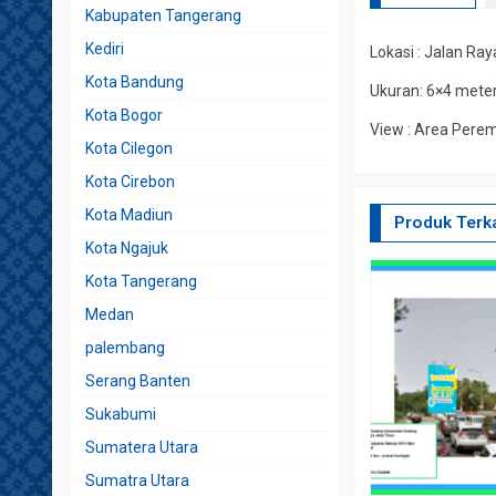
Kabupaten Tangerang
Kediri
Lokasi : Jalan Ra
Kota Bandung
Ukuran: 6×4 meter
Kota Bogor
View : Area Pere
Kota Cilegon
Kota Cirebon
Kota Madiun
Produk Terka
Kota Ngajuk
Kota Tangerang
Medan
palembang
Serang Banten
Sukabumi
Sumatera Utara
Sumatra Utara