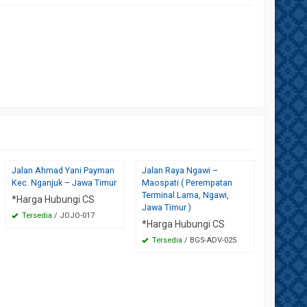
Jalan Ahmad Yani Payman
Jalan Raya Ngawi –
Jl Raya 
Kec. Nganjuk – Jawa Timur
Maospati ( Perempatan
(Peremp
Terminal Lama, Ngawi,
Loceret)
*Harga Hubungi CS
Jawa Timur )
*Harga 
Tersedia
/ JOJO-017
*Harga Hubungi CS
Tersed
Tersedia
/ BGS-ADV-025