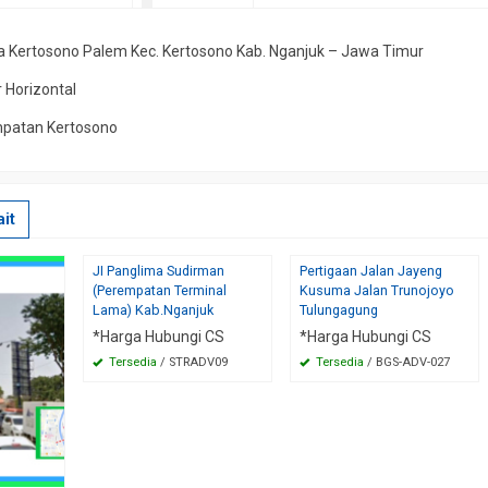
ya Kertosono Palem Kec. Kertosono Kab. Nganjuk – Jawa Timur
 Horizontal
mpatan Kertosono
it
JI Panglima Sudirman
Pertigaan Jalan Jayeng
(Perempatan Terminal
Kusuma Jalan Trunojoyo
Lama) Kab.Nganjuk
Tulungagung
*Harga Hubungi CS
*Harga Hubungi CS
Tersedia
/ STRADV09
Tersedia
/ BGS-ADV-027