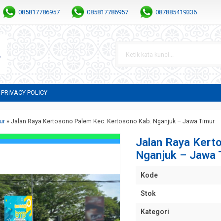
085817786957
085817786957
087885419336
PRIVACY POLICY
ur
»
Jalan Raya Kertosono Palem Kec. Kertosono Kab. Nganjuk – Jawa Timur
Jalan Raya Kert
Nganjuk – Jawa 
Kode
Stok
Kategori